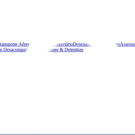
ransporte Aéreo
Transporte Rodoviário
Desembaraço Aduaneiro
Assesso
m Desacompanhada
Demurrage & Detention