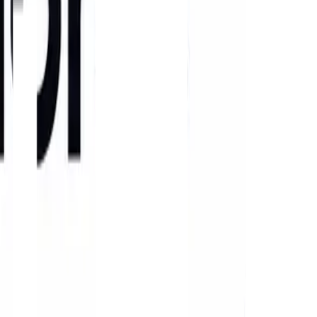
a a ponta
m confiança, solidez e eficiência estratégica global.