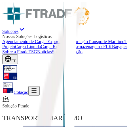
Soluções
Nossas Soluções Logísticas
Agenciamento de Cargas
Exportação
Importação
Transporte Marítimo
T
Projeto
Carga Líquida
Carga Refrigerada
Armazenagem / FLK
Bagage
Sobre a Ftrade
ESG
Notícias
Solicitar Cotação
PT
Cotação
Solução Ftrade
TRANSPORTE MARÍTIMO