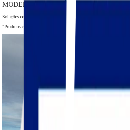
MODELO END-TO-END COM REDE DE A
Soluções completas para FCL e LCL, com seleção criteriosa de fornece
“Produtos certos. Local adequado. Tempo combinado.”