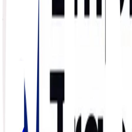
Gestão de Cookies
Gerenciar consentimento
CONTATO
Sede
Fortaleza - CE
Telefone
(85) 3104-2157
WhatsApp
Comercial
Endereço
Av. Santos Dumont, 2088 - 7º andar, Aldeota
Fortaleza - CE, 60150-161
Fale com um especialista