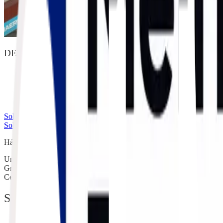
DESTAQUES DA OPERAÇÃO
FCL e LCL
Exportação e importação
Seleção de armadores
Rede global de agentes
Solicitar cotação
Soluções em Comércio Exterior
Movimentando bem sua carga de pont
Há duas décadas conectando produção, logística e comércio exterior co
Uma empresa do
Grupo
Certificações e Selos
SOLUÇÕES
Agenciamento de Cargas