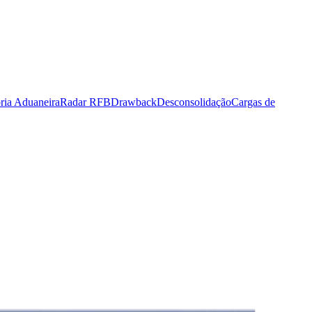
ria Aduaneira
Radar RFB
Drawback
Desconsolidação
Cargas de