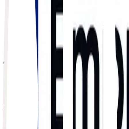
Exportação
Importação
Transporte Marítimo
Transporte Aéreo
Transporte Rodoviário
Desembaraço Aduaneiro
Assessoria Aduaneira
Radar RFB
Drawback
Demurrage & Detention
A EMPRESA
Sobre a Ftrade
Especialidades
Unidades e Estrutura
ESG / Rede do Bem
Notícias
LEGAL
Demurrage & Detention
Privacidade