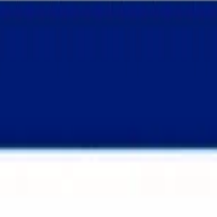
GENTES ESTRATÉGICA.
dores e rede global para garantir segurança e previsibilidade.