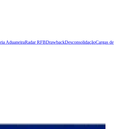
ria Aduaneira
Radar RFB
Drawback
Desconsolidação
Cargas de