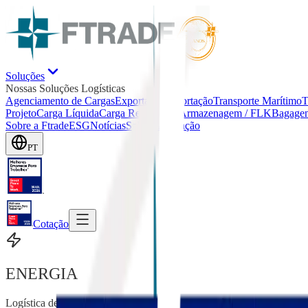
Soluções
Nossas Soluções Logísticas
Agenciamento de Cargas
Exportação
Importação
Transporte Marítimo
T
Projeto
Carga Líquida
Carga Refrigerada
Armazenagem / FLK
Bagage
Sobre a Ftrade
ESG
Notícias
Solicitar Cotação
PT
Cotação
ENERGIA
Logística de alta complexidade para o setor energético.