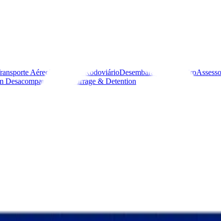
ransporte Aéreo
Transporte Rodoviário
Desembaraço Aduaneiro
Assesso
m Desacompanhada
Demurrage & Detention