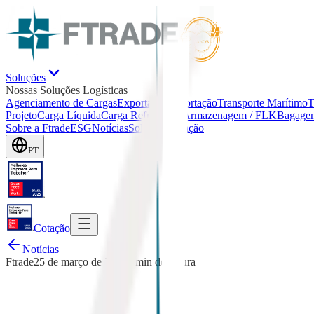
Soluções
Nossas Soluções Logísticas
Agenciamento de Cargas
Exportação
Importação
Transporte Marítimo
T
Projeto
Carga Líquida
Carga Refrigerada
Armazenagem / FLK
Bagage
Sobre a Ftrade
ESG
Notícias
Solicitar Cotação
PT
Cotação
Notícias
Ftrade
25 de março de 2026
3
min de leitura
FTrade cresce 31% na exportaçã