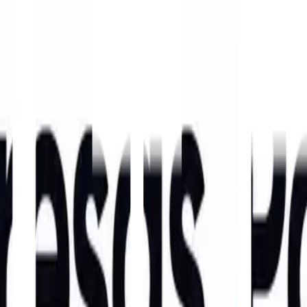
como sistemas de rastreamento, monitoramento de temperatura e plataform
 operacionais.
a em logística internacional de cargas perecíveis, com foco no transpor
s e importadores, atuando com planejamento estratégico, monitoramento 
 ampliar a presença das frutas brasileiras no comércio internacional e
a a ponta
m confiança, solidez e eficiência estratégica global.