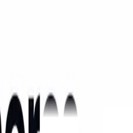
ndo a atuação no transporte de cargas perecíveis e no apoio às exportaçõ
gística internacional de frutas, participará pela primeira vez como exp
A feira será realizada de 24 a 26 de março no São Paulo Expo & Conventi
ajetória: a celebração dos 20 anos de atuação no mercado de logística