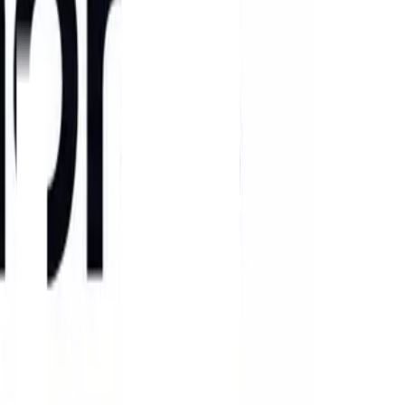
erior.
, a Fruit Attraction São Paulo vem se consolidando como uma das pri
as, verduras e hortaliças.
r da feira representa uma oportunidade para fortalecer a presença da 
ara o setor de frutas e hortaliças. Para empresas que atuam na exporta
 de negócios e rotas logísticas”, afirma.
a o setor de frutas brasileiro. Mesmo diante de desafios como condiçõ
Unidos, o Brasil registrou em 2025 o terceiro recorde consecutivo nas 
as exportações estão manga, uva e limão, produtos que possuem forte ac
 principalmente no transporte de manga, uva, melão, limão, avocado, 
es Baixos, Espanha e Reino Unido. Para 2026, a expectativa do setor é
ção do acordo comercial entre o Mercosul e a União Europeia.
amento e controle logístico, já que se trata de uma carga altamente sens
hado e acompanhamento constante das operações, desde a origem até a en
s especializados, utilizando contêineres refrigerados e monitoramento