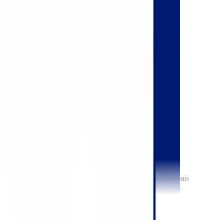
es brasileiras
ositora da Fruit Attraction São Paulo 2026, um dos principais
on Center e reunirá produtores, exportadores, importadores,
 internacional de cargas perecíveis. Em 2025, a FTrade cresceu nada