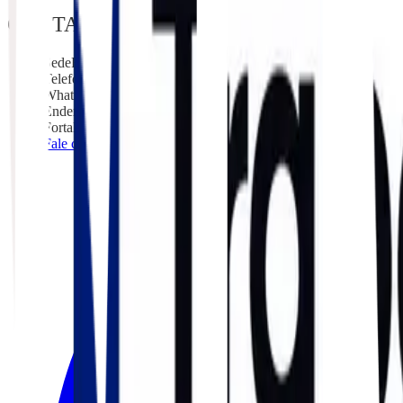
CONTATO
Sede
Fortaleza - CE
Telefone
(85) 3104-2157
WhatsApp
Comercial
Endereço
Av. Santos Dumont, 2088 - 7º andar, Aldeota
Fortaleza - CE, 60150-161
Fale com um especialista