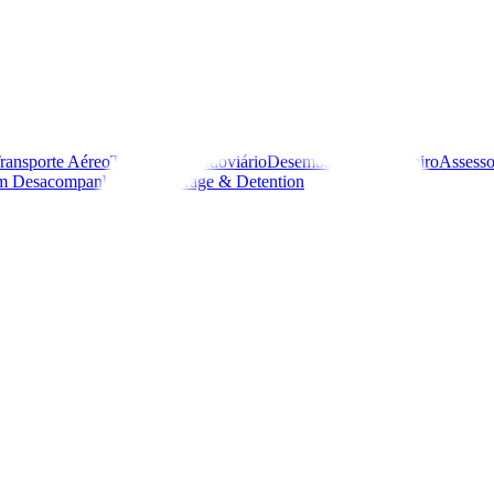
ransporte Aéreo
Transporte Rodoviário
Desembaraço Aduaneiro
Assesso
m Desacompanhada
Demurrage & Detention
o de frutas e estreia como exp