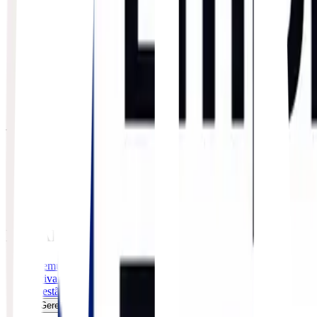
Transporte Marítimo
Transporte Aéreo
Transporte Rodoviário
Desembaraço Aduaneiro
Assessoria Aduaneira
Radar RFB
Drawback
Demurrage & Detention
A EMPRESA
Sobre a Ftrade
Especialidades
Unidades e Estrutura
ESG / Rede do Bem
Notícias
LEGAL
Demurrage & Detention
Privacidade
Gestão de Cookies
Gerenciar consentimento