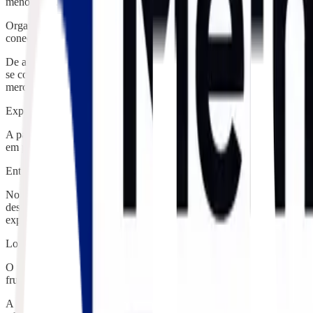
menos que 31% em volume de frutas exportadas em relação ao ano ant
Organizada pela IFEMA MADRID em parceria com a Feira Milano Brasil
conectando empresas e profissionais de toda a cadeia produtiva de frut
De acordo com Erika Campelo, diretora comercial da FTrade, participa
se consolidando como uma das principais plataformas internacionais p
mercado, fortalecer relacionamentos e desenvolver novas oportunidades
Exportações brasileiras seguem em crescimento
A participação da FTrade no evento ocorre em um momento positivo par
em países concorrentes e impactos do chamado “tarifaço” nos Estados 
Entre as frutas brasileiras que vêm apresentando maior crescimento n
No caso da FTrade, as operações realizadas em 2025 concentraram-se
destino das frutas brasileiras, com destaque para mercados como País
expansão da demanda global por alimentos frescos e pela implementa
Logística especializada garante qualidade das frutas
O transporte internacional de frutas frescas exige alto nível de planej
frutas transportadas, a FTrade atua com planejamento logístico detal
A empresa trabalha em parceria com armadores e operadores logístico