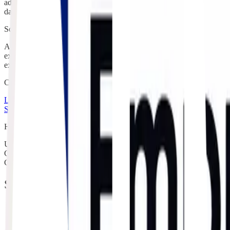
adequada durante todo o transporte. Além disso, o uso de tecnologias 
das operações, melhorar a previsibilidade das entregas e reduzir riscos
Sobre a FTrade
A FTrade é uma empresa brasileira, sediada em Fortaleza, especializad
experiência, oferece soluções logísticas integradas para exportadore
exportadores e importadores em diferentes mercados, contribuindo para
Compartilhar este artigo
LinkedIn
WhatsApp
E-mail
Soluções em Comércio Exterior
Movimentando bem sua carga de pont
Há duas décadas conectando produção, logística e comércio exterior co
Uma empresa do
Grupo
Certificações e Selos
SOLUÇÕES
Agenciamento de Cargas
Exportação
Importação