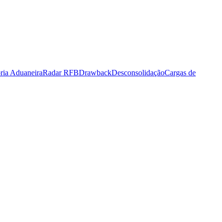
ria Aduaneira
Radar RFB
Drawback
Desconsolidação
Cargas de
ositora na Fruit Attraction São