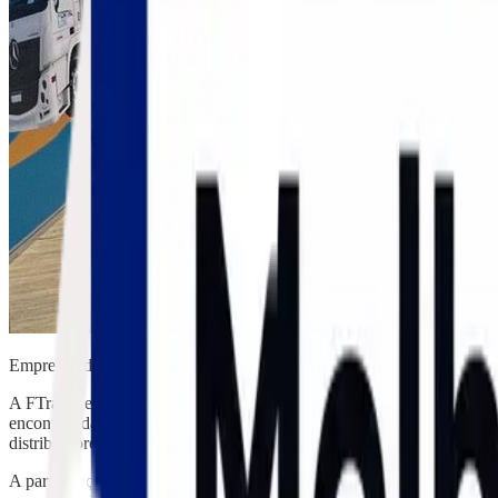
Empresa líder de mercado participa pela primeira vez da feira, reforça
A FTrade, empresa pertencente ao Grupo Allog e líder de mercado na lo
encontros da cadeia global de frutas e hortaliças no hemisfério sul. 
distribuidores e empresas de tecnologia do setor.
A participação na feira marca também um momento simbólico em sua tr