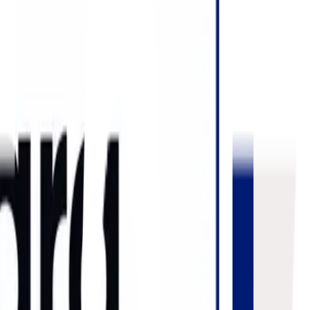
as digitais de gestão logística contribui para aumentar a eficiência
te de frutas brasileiras para mercados globais. Com 20 anos de
de operações e gestão da cadeia de frio. A empresa atende
 apoiar a expansão do agronegócio do país.